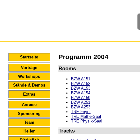
Programm 2004
Startseite
Vorträge
Rooms
Workshops
BZW A151
BZW A152
Stände & Demos
BZW A153
BZW A154
Extras
BZW A159
BZW A251
Anreise
BZW A253
TRE Foyer
Sponsoring
TRE Mathe-Saal
TRE Physik-Saal
Team
Tracks
Helfer