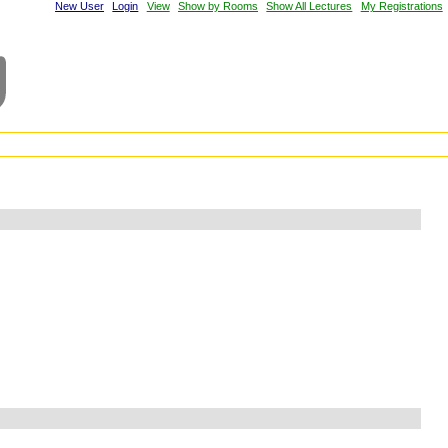
New User
Login
View
Show by Rooms
Show All Lectures
My Registrations