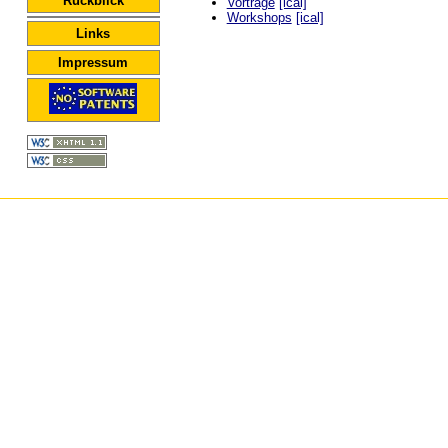
Rückblick
Vorträge
[ical]
Workshops
[ical]
Links
Impressum