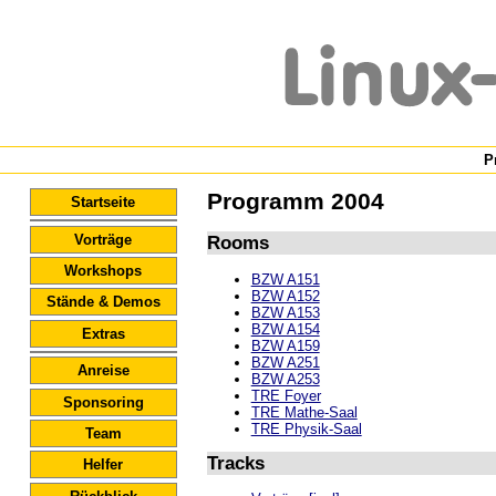
P
Programm 2004
Startseite
Vorträge
Rooms
Workshops
BZW A151
BZW A152
Stände & Demos
BZW A153
BZW A154
Extras
BZW A159
BZW A251
Anreise
BZW A253
TRE Foyer
Sponsoring
TRE Mathe-Saal
TRE Physik-Saal
Team
Tracks
Helfer