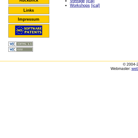
Rückblick
Vorträge
[ical]
Workshops
[ical]
Links
Impressum
© 2004-2
Webmaster:
web